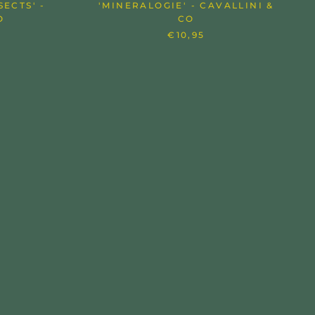
ECTS' -
'MINERALOGIE' - CAVALLINI &
O
CO
€10,95
SOLD OUT