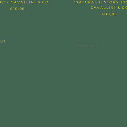
US' - CAVALLINI & CO
'NATURAL HISTORY INS
CAVALLINI & C
€10,95
€10,95
OUT
SOLD OUT