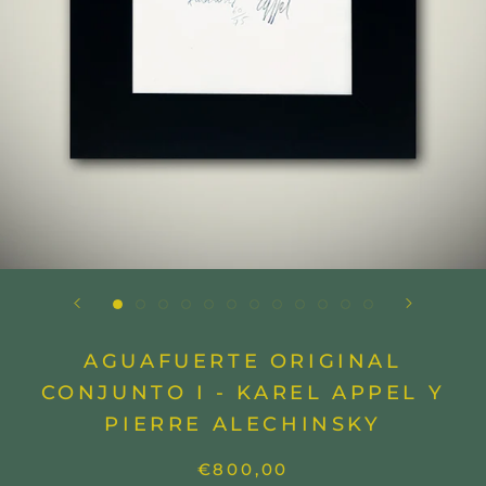
AGUAFUERTE ORIGINAL
CONJUNTO I - KAREL APPEL Y
PIERRE ALECHINSKY
€800,00