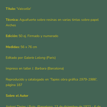
Título:
'Vaisselle
'
Técnica:
Aguafuerte sobre resinas en varias tintas sobre papel
Arches
Edición:
50 ej. Firmado y numerado
Medidas:
56
x 76 cm
Editado por
Galerie Lelong
(Paris)
Impreso en taller
J. Barbara
(Barcelona)
Reproducido y catalogado en
'Tapies obra gráfica 1979-1986'
,
página 187
Sobre el Autor
Antoni Tàpies i Puig, (Barcelona, 13 de diciembre de 1923 - 6 de