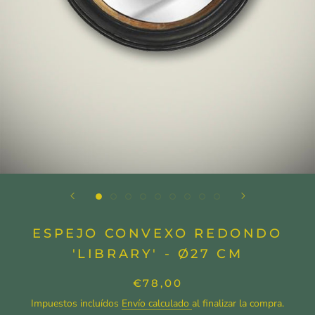
ESPEJO CONVEXO REDONDO
'LIBRARY' - Ø27 CM
€78,00
Impuestos incluídos
Envío calculado
al finalizar la compra.