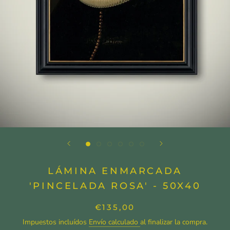
LÁMINA ENMARCADA
'PINCELADA ROSA' - 50X40
€135,00
Impuestos incluídos
Envío calculado
al finalizar la compra.