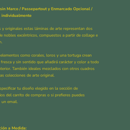
sin Marco / Passepartout y Enmarcado Opcional /
 individualmente
s y originales estas láminas de arte representan dos
de nobles excéntricos, compuestos a partir de collage e
n.
 elementos como corales, loros y una tortuga crean
 fresca y sin sentido que añadirá carácter y color a todo
nterior. También ideales mezclados con otros cuadros
as colecciones de arte original.
pecificar tu diseño elegido en la sección de
os del carrito de compras o si prefieres puedes
 un email.
ión a Medida: