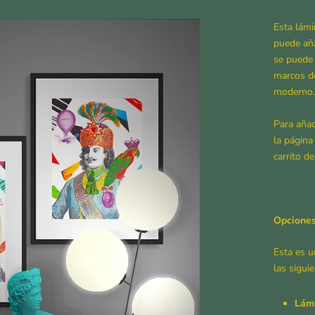
Esta lámi
puede aña
se puede
marcos de
moderno.
Para añad
la págin
carrito d
Opciones
Esta es u
las sigui
Lámi