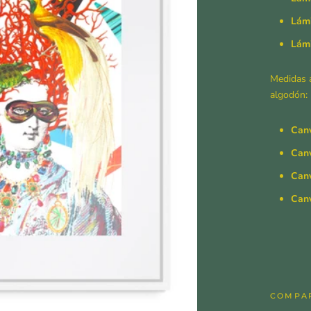
Lámi
Lám
Medidas a
algodón:
Canv
Canv
Can
Can
COMPA