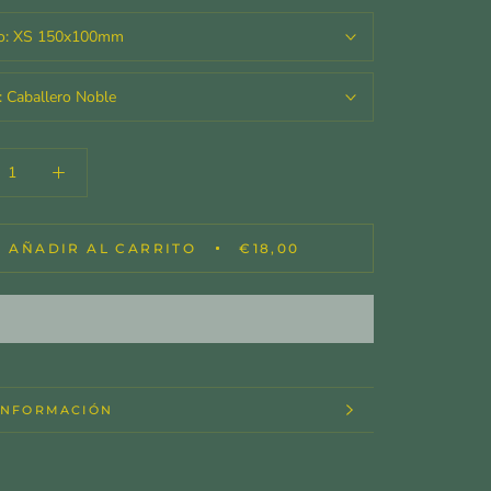
o:
XS 150x100mm
:
Caballero Noble
AÑADIR AL CARRITO
€18,00
INFORMACIÓN
IMAGENES