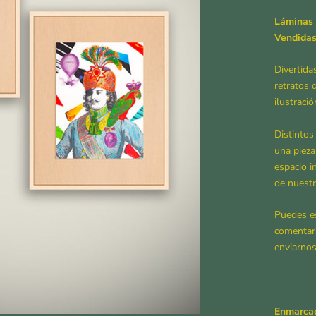
Láminas 
Vendidas
Divertida
retratos 
ilustració
Distintos
una pieza
espacio i
de nuestr
Puedes es
comentari
enviarnos
Enmarcac