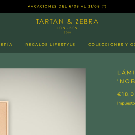
VACACIONES DEL 6/08 AL 31/08 (*)
LERÍA
REGALOS LIFESTYLE
COLECCIONES Y O
LÁM
'NOB
€18,
Impuesto