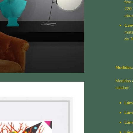
fine
220 
obra
Canv
mate
de 
Medidas:
Medidas a
calidad:
Lámi
Lámi
Lám
Lámi