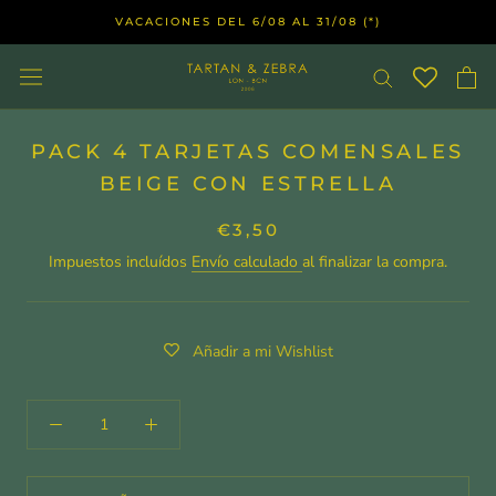
Saltar
VACACIONES DEL 6/08 AL 31/08 (*)
al
contenido
PACK 4 TARJETAS COMENSALES
BEIGE CON ESTRELLA
€3,50
Impuestos incluídos
Envío calculado
al finalizar la compra.
Añadir a mi Wishlist