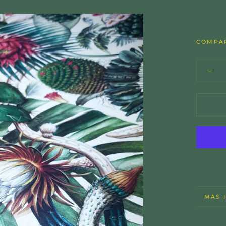
COMPA
MÁS 
VER 