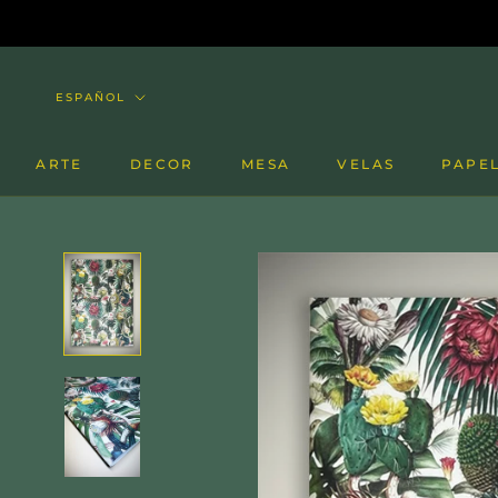
Saltar
al
contenido
Idioma
ESPAÑOL
ARTE
DECOR
MESA
VELAS
PAPE
VELAS