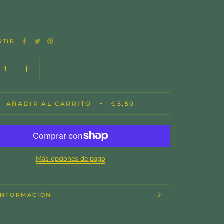
RTIR
AÑADIR AL CARRITO
€5,50
Más opciones de pago
INFORMACIÓN
IMAGENES