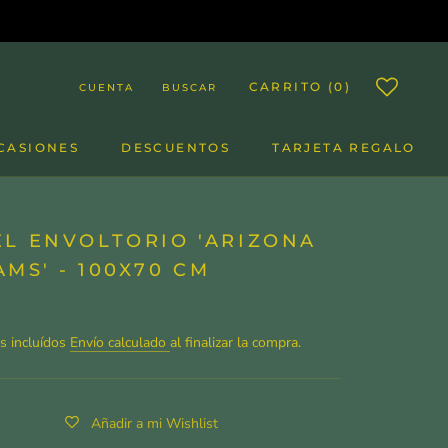
CARRITO (
0
)
CUENTA
BUSCAR
CASIONES
DESCUENTOS
TARJETA REGALO
DESCUENTOS
TARJETA REGALO
EL ENVOLTORIO 'ARIZONA
MS' - 100X70 CM
0
s incluídos
Envío calculado
al finalizar la compra.
Añadir a mi Wishlist