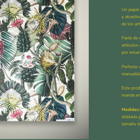
Un papel 
y atracti
de los a
Parte de 
artículos
por encar
Perfecto 
manualid
Este prod
manda en
Medidas:
doblada p
tamaño to