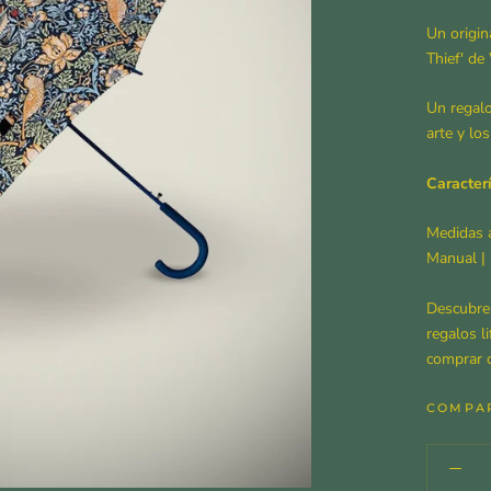
Un origi
Thief' de
Un regalo
arte y lo
Caracterí
Medidas 
Manual |
Descubre
regalos l
comprar o
COMPA