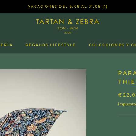
VACACIONES DEL 6/08 AL 31/08 (*)
LERÍA
REGALOS LIFESTYLE
COLECCIONES Y O
PAR
THIE
€22,
Impuesto