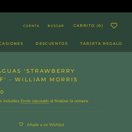
CARRITO (
0
)
CUENTA
BUSCAR
CASIONES
DESCUENTOS
TARJETA REGALO
DESCUENTOS
TARJETA REGALO
AGUAS 'STRAWBERRY
F' - WILLIAM MORRIS
00
s incluídos
Envío calculado
al finalizar la compra.
Añadir a mi Wishlist