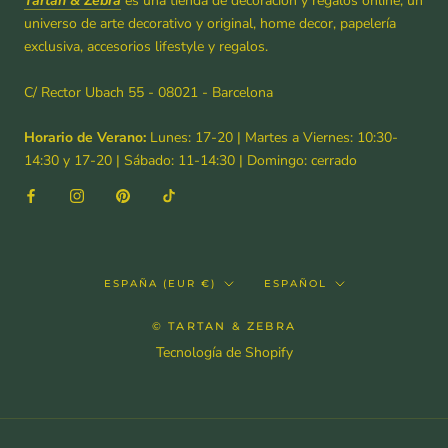
Tartan & Zebra
es una tienda de decoración y regalos online, un
universo de arte decorativo y original, home decor, papelería
exclusiva, accesorios lifestyle y regalos.
C/ Rector Ubach 55 - 08021 - Barcelona
Horario de Verano:
Lunes: 17-20 | Martes a Viernes: 10:30-
14:30 y 17-20 | Sábado: 11-14:30 | Domingo: cerrado
País/región
Idioma
ESPAÑA (EUR €)
ESPAÑOL
© TARTAN & ZEBRA
Tecnología de Shopify