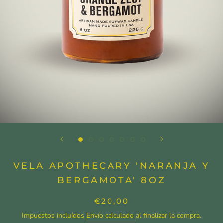
VELA APOTHECARY 'NARANJA Y
BERGAMOTA' 8OZ
€20,00
Impuestos incluídos
Envío calculado
al finalizar la compra.